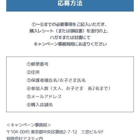
応募方法
①～⑥までの必要事項をご記入いただき、
購入レシート（または領収書）を添付の上、
ハガキまたは封書にて
キャンペーン事務局宛にお送りください
①郵便番号
②住所
③保護者様氏名/お子さま氏名
④参加人数（大人、お子さま 各2名まで）
⑤メールアドレス
⑥購入店舗名
＜キャンペーン事務局＞
〒104-0045 東京都中央区築地2-7-12 三京ビル９F
有限会社アスティ内