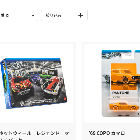
ベーシックカー
ブランドから探す
絞り込み
プレミアムカー
検索
マリオカート
色から探す
RCカー
発売月
シリーズ
モンスタートラック
プレイセット
ホットウィール スケート
検索
Formula1
ホットウィール レジェンド マ
’69 COPO カマロ