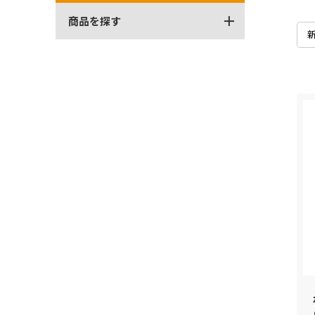
商品を探す
全商品から探す
発売月から探す
シリーズから探す
全商品から探す
ベーシックカー
ブランドから探す
発売月から探す
プレミアムカー
検索
マリオカート
色から探す
RCカー
シリーズから探す
モンスタートラック
ベーシックカー
プレイセット
ブランドから探す
ムービングパーツ
ホットウィール スケート
検索
コレクターズ
Formula1