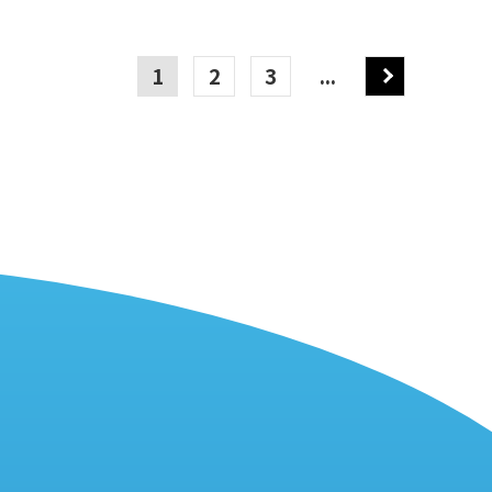
1
2
3
...