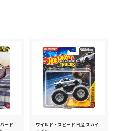
ベーシックカー
ブランドから探す
ムービングパーツ
検索
コレクターズ
色から探す
テーマ
ブランド
色
ジャパンシリーズ
バード
ワイルド・スピード 日産 スカイ