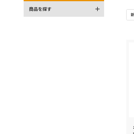
商品を探す
全商品から探す
発売月から探す
シリーズから探す
全商品から探す
ベーシックカー
ブランドから探す
発売月から探す
プレミアムカー
検索
マリオカート
色から探す
RCカー
シリーズから探す
モンスタートラック
ベーシックカー
プレイセット
ブランドから探す
ムービングパーツ
ホットウィール スケート
検索
コレクターズ
Formula1