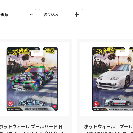
ベーシックカー
ブランドから探す
絞り込み
プレミアムカー
検索
マリオカート
色から探す
RCカー
発売月
シリーズ
モンスタートラック
プレイセット
ホットウィール スケート
検索
Formula1
ホットウィール ブールバード 日
ホットウィール ブール