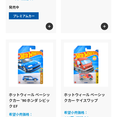
プレイセット
発売中
色
プレミアムカー
ホットウィール スケート
Formula1
検索
ホットウィール ベーシッ
ホットウィール ベーシッ
クカー ’90 ホンダ シビッ
クカー ケイスワップ
ク EF
希望小売価格：
希望小売価格：