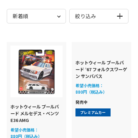
全商品から探す
全商品から探す
絞り込み
発売月から探す
発売月から探す
発売月
シリーズから探す
シリーズから探す
ホットウィール ブールバ
ード ’67 フォルクスワーゲ
ン サンババス
ベーシックカー
ベーシックカー
希望小売価格：
ブランドから探す
ブランドから探
シリーズ
880円（税込み）
プレミアムカー
ムービングパー
検索
検
発売中
マリオカート
コレクターズ
ホットウィール ブールバ
プレミアムカー
ード メルセデス・ベンツ
色から探す
色から探す
RCカー
テーマ
E36 AMG
ブランド
希望小売価格：
モンスタートラック
ジャパンシリーズ
880円（税込み）