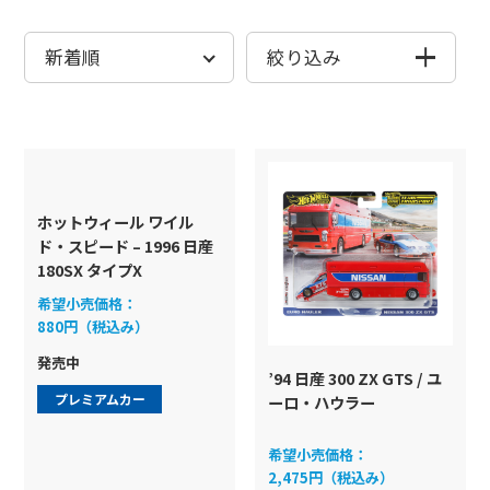
全商品から探す
全商品から探す
絞り込み
発売月から探す
発売月から探す
発売月
シリーズから探す
シリーズから探す
ホットウィール ワイル
ド・スピード – 1996 日産
180SX タイプX
ベーシックカー
ベーシックカー
希望小売価格：
ブランドから探す
ブランドから探
シリーズ
880円（税込み）
プレミアムカー
ムービングパー
検索
検
発売中
マリオカート
コレクターズ
’94 日産 300 ZX GTS / ユ
プレミアムカー
ーロ・ハウラー
色から探す
色から探す
RCカー
テーマ
ブランド
希望小売価格：
モンスタートラック
ジャパンシリーズ
2,475円（税込み）