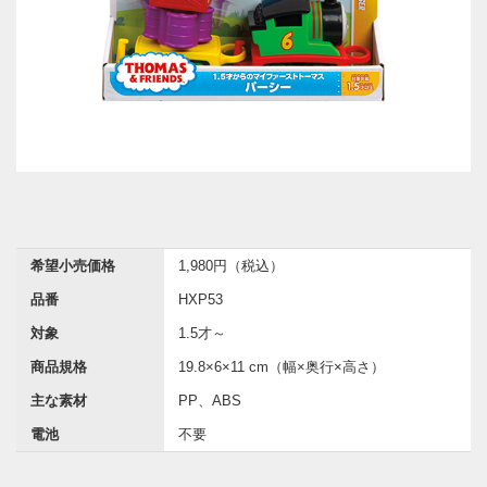
希望小売価格
1,980円（税込）
品番
HXP53
対象
1.5才～
商品規格
19.8×6×11 cm（幅×奥行×高さ）
主な素材
PP、ABS
電池
不要