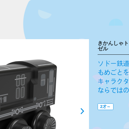
きかんしゃトー
ゼル
ソドー鉄
もめごと
キャラク
ならでは
2才～