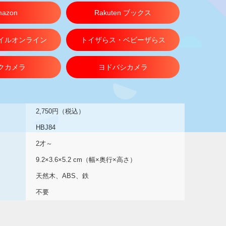
azon
Rakuten ブックス
イルオンライン
トイザらス・ベビーザらス
クカメラ
ヨドバシカメラ
2,750円（税込）
HBJ84
2才～
9.2×3.6×5.2 cm（幅×奥行×高さ）
天然木、ABS、鉄
不要