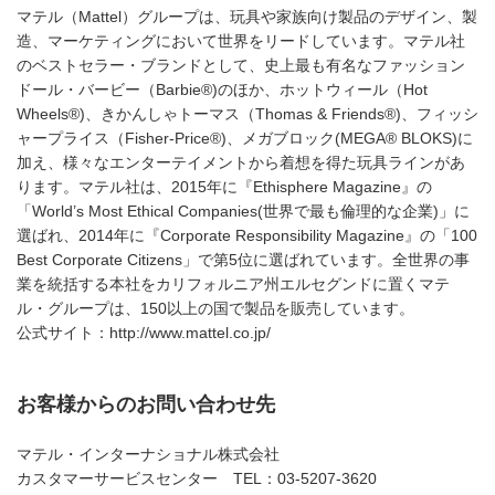
マテル（Mattel）グループは、玩具や家族向け製品のデザイン、製
造、マーケティングにおいて世界をリードしています。マテル社
のベストセラー・ブランドとして、史上最も有名なファッション
ドール・バービー（Barbie®)のほか、ホットウィール（Hot
Wheels®)、きかんしゃトーマス（Thomas & Friends®)、フィッシ
ャープライス（Fisher-Price®)、メガブロック(MEGA® BLOKS)に
加え、様々なエンターテイメントから着想を得た玩具ラインがあ
ります。マテル社は、2015年に『Ethisphere Magazine』の
「World’s Most Ethical Companies(世界で最も倫理的な企業)」に
選ばれ、2014年に『Corporate Responsibility Magazine』の「100
Best Corporate Citizens」で第5位に選ばれています。全世界の事
業を統括する本社をカリフォルニア州エルセグンドに置くマテ
ル・グループは、150以上の国で製品を販売しています。
公式サイト：http://www.mattel.co.jp/
お客様からのお問い合わせ先
マテル・インターナショナル株式会社
カスタマーサービスセンター TEL：03-5207-3620