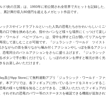
ルド/炎の王国」は、1993年に初公開され全世界で大ヒットを記録した
て、累計興行収入80億円を超えるメガヒット作品です。
・レックスやインドラプトルといった人気の恐竜たちがかわいらしいミニ
竜の口で物を挟めるため、指やカバンなど様々な場所にくっつけて楽し
ク・ワールド ベビーブルー』は、背中を押すと口が開いてリアルなサ
再現して楽しむことが可能です。『ジュラシック・ワールド ツイスト＆
竜さながらの首を振りながら噛み付くアクションやしっぽを振るアクシ
、恐竜同士のバトルアクションをさらに盛り上げます。『ジュラシック
るボタンで手が動くだけでなく、しっぽのボタンを押すと喉元が赤く光
きをお楽しみいただけます。
Play及びApp Storeにて無料連動アプリ「ジュラシック・ワールド・
す。本アプリでは、各フィギュアに付いているコードをスキャンするこ
恐竜の様々な情報を知ることができる、ご購入いただいたフィギュアの
、それぞれの恐竜のパワー等のステータスを確認できる機能が追加され