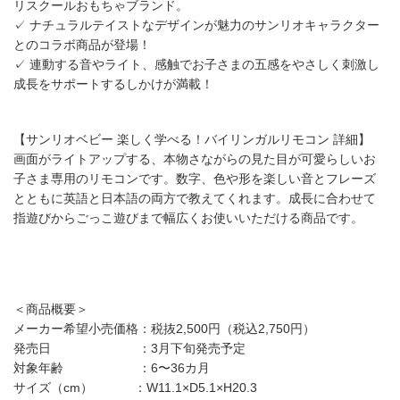
リスクールおもちゃブランド。
✓ ナチュラルテイストなデザインが魅力のサンリオキャラクター
とのコラボ商品が登場！
✓ 連動する音やライト、感触でお子さまの五感をやさしく刺激し
成長をサポートするしかけが満載！
【サンリオベビー 楽しく学べる！バイリンガルリモコン 詳細】
画面がライトアップする、本物さながらの見た目が可愛らしいお
子さま専用のリモコンです。数字、色や形を楽しい音とフレーズ
とともに英語と日本語の両方で教えてくれます。成長に合わせて
指遊びからごっこ遊びまで幅広くお使いいただける商品です。
＜商品概要＞
メーカー希望小売価格：税抜2,500円（税込2,750円）
発売日 ：3月下旬発売予定
対象年齢 ：6〜36カ月
サイズ（cm） ：W11.1×D5.1×H20.3