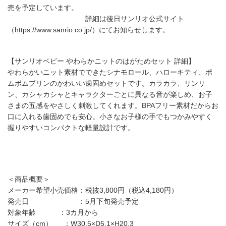
売を予定しています。
詳細は後日サンリオ公式サイト
（https://www.sanrio.co.jp/）にてお知らせします。
【サンリオベビー やわらかニットのはがためセット 詳細】
やわらかいニット素材でできたシナモロール、ハローキティ、ポ
ムポムプリンのかわいい歯固めセットです。カラカラ、リンリ
ン、カシャカシャとキャラクターごとに異なる音が楽しめ、お子
さまの五感をやさしく刺激してくれます。BPAフリー素材だからお
口に入れる歯固めでも安心。小さなお子様の手でもつかみやすく
握りやすいコンパクトな軽量設計です。
＜商品概要＞
メーカー希望小売価格：税抜3,800円（税込4,180円）
発売日 ：5月下旬発売予定
対象年齢 ：3カ月から
サイズ（cm） ：W30.5×D5.1×H20.3