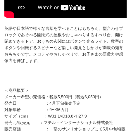
英語や日本語で様々な言葉を学べることはもちろん、型合わせブ
ロックであそべる開閉式の屋根やおしゃべりするすべり台、開け
閉めできるドア、おうちの玄関にはボタンで光るライト、数字の
ボタンや回転するスピナーなど楽しい発見としかけが満載の知育
おもちゃです。メロディやおしゃべりで、お子さまの語彙力や想
像力を伸ばします。
＜商品概要＞
メーカー希望小売価格：税抜5,500円（税込6,050円）
発売日 ：4月下旬発売予定
対象年齢 ：9〜36カ月
サイズ（cm） ：W31.1×D18.8×H27.9
発売元/販売元 ：マテル・インターナショナル株式会社
販売店舗 ：一部のサンリオショップにて5月中旬頃販