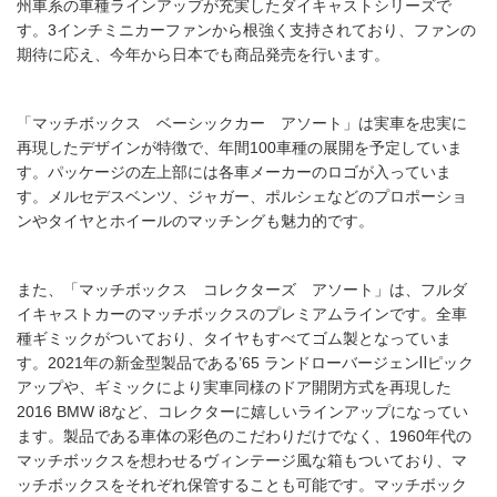
州車系の車種ラインアップが充実したダイキャストシリーズで
す。3インチミニカーファンから根強く支持されており、ファンの
期待に応え、今年から日本でも商品発売を行います。
「マッチボックス ベーシックカー アソート」は実車を忠実に
再現したデザインが特徴で、年間100車種の展開を予定していま
す。パッケージの左上部には各車メーカーのロゴが入っていま
す。メルセデスベンツ、ジャガー、ポルシェなどのプロポーショ
ンやタイヤとホイールのマッチングも魅力的です。
また、「マッチボックス コレクターズ アソート」は、フルダ
イキャストカーのマッチボックスのプレミアムラインです。全車
種ギミックがついており、タイヤもすべてゴム製となっていま
す。2021年の新金型製品である’65 ランドローバージェンⅡピック
アップや、ギミックにより実車同様のドア開閉方式を再現した
2016 BMW i8など、コレクターに嬉しいラインアップになってい
ます。製品である車体の彩色のこだわりだけでなく、1960年代の
マッチボックスを想わせるヴィンテージ風な箱もついており、マ
ッチボックスをそれぞれ保管することも可能です。マッチボック