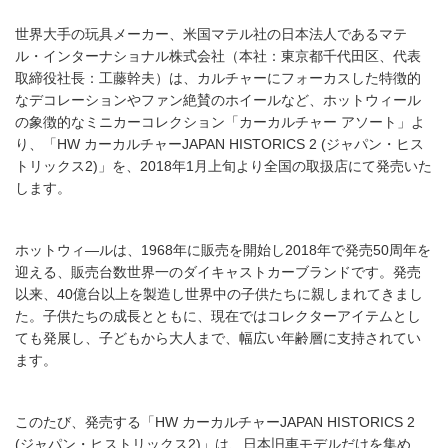
世界大手の玩具メーカー、米国マテル社の日本法人であるマテ
ル・インターナショナル株式会社（本社：東京都千代田区、代表
取締役社長：工藤幹夫）は、カルチャーにフォーカスした特徴的
なデコレーションやファン絶賛のホイールなど、ホットウィール
の象徴的なミニカーコレクション「カーカルチャー アソート」よ
り、「HW カーカルチャーJAPAN HISTORICS 2 (ジャパン・ヒス
トリックス2)」を、2018年1月上旬より全国の取扱店にて発売いた
します。
ホットウィ―ルは、1968年に販売を開始し2018年で発売50周年を
迎える、販売台数世界一のダイキャストカーブランドです。発売
以来、40億台以上を製造し世界中の子供たちに親しまれてきまし
た。子供たちの成長とともに、現在ではコレクターアイテムとし
ても発展し、子どもから大人まで、幅広い年齢層に支持されてい
ます。
このたび、発売する「HW カーカルチャーJAPAN HISTORICS 2
(ジャパン・ヒストリックス2)」は、日本旧車モデルだけを集め