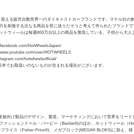
迎える販売台数世界一のダイキャストカーブランドです。マテル社の創業者、Rut
を刺激する次なる商品を世に送りだそうと考えて作られたブランドです。196
ットウィ―ルは毎週800万台以上の商品を製造している、子供から大人
cebook.com/HotWheelsJapan/
ww.youtube.com/user/HOTWHEELS
ram.com/hotwheelsofficial/
日本でお取扱いのないものが含まれる場合がございます。
具や家族向け製品のデザイン、製造、マーケティングにおいて世界をリー
ッションドール・バービー（Barbie®)のほか、ホットウィール（Hot 
ッシャープライス（Fisher-Price®)、メガブロック(MEGA® BLOKS