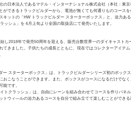
社の日本法人であるマテル・インターナショナル株式会社（本社：東京
とができるトラックビルダーから、電池が無くても何通りものコースを
スキットの「HW トラックビルダー スターターボックス」と、迫力あ
クラッシュ」を 6月上旬より全国の取扱店にて発売いたします。
開始し2018年で発売50周年を迎える、販売台数世界一のダイキャストカ
れてきました。子供たちの成長とともに、現在ではコレクターアイテム
。
ルダー スターターボックス」は、トラックビルダーシリーズ初のボック
におこなうことができます。また、ボックスがコースになるだけでなく
可能です。
リエイトクラッシュ」は、自由にレーンを組み合わせてコースを作りパネ
ットウィ―ルの迫力あるコースを自分で組み立てて楽しむことができる