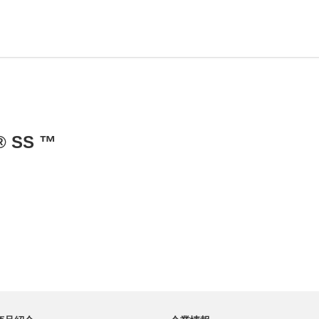
® SS ™