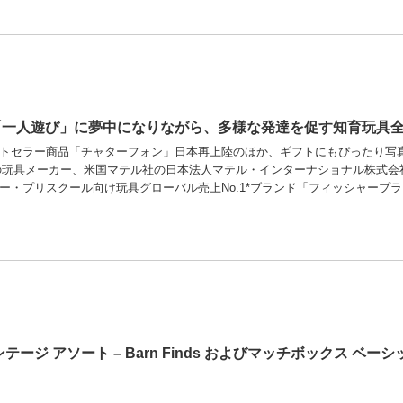
一人遊び」に夢中になりながら、多様な発達を促す知育玩具全
ストセラー商品「チャターフォン」日本再上陸のほか、ギフトにもぴったり写
の玩具メーカー、米国マテル社の日本法人マテル・インターナショナル株式会
ー・プリスクール向け玩具グローバル売上No.1*ブランド「フィッシャープラ 
テージ アソート – Barn Finds およびマッチボックス ベ