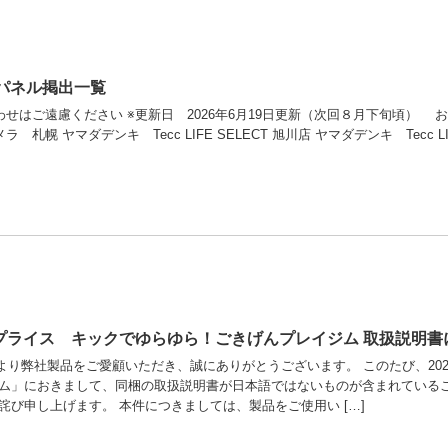
大パネル掲出一覧
ご遠慮ください ※更新日 2026年6月19日更新（次回８月下旬頃） お問い合わせはこちら
札幌 ヤマダデンキ Tecc LIFE SELECT 旭川店 ヤマダデンキ Tecc LIFE
ープライス キックでゆらゆら！ごきげんプレイジム 取扱説明
より弊社製品をご愛顧いただき、誠にありがとうございます。 このたび、202
ム」におきまして、同梱の取扱説明書が日本語ではないものが含まれているこ
詫び申し上げます。 本件につきましては、製品をご使用い […]