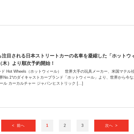
から注目される日本ストリートカーの名車を凝縮した「ホットウ
日（木）より順次予約開始！
ランド Hot Wheels（ホットウィール） 世界大手の玩具メーカー、米国
界No.1*のダイキャストカーブランド「ホットウィール」より、世界から今な
ル カーカルチャー ジャパンヒストリック […]
< 前へ
1
2
3
次へ >