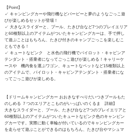
【Point】
✓ キャンピングカーや飛行機などバービーと夢のようなごっこ遊
びが楽しめるセットが登場！
✓ 大きなスライダーと、プール、たきび台など7つのプレイエリア
と60種類以上のアイテムがついたキャンピングカーは、手で押し
て遊ぶことはもちろん、たきび付きのキャンプごっこを楽しむこ
ともできる！
✓ キュートなピンク と水色の飛行機でパイロット・キャビンア
テンダント・搭乗者になってごっこ遊びが楽しめる！キャリーケ
ースや 機内食を運ぶワゴン、キュートなペットなど15種類以上
のアイテムで、パイロット・キャビンアテンダント・搭乗者にな
ってごっこ遊びが楽しめる。
【ドリームキャンピングカー おおきなすべりだいつきプールもた
のしめる ７つのエリアとこものがいっぱいのくるま 詳細】
大きなスライダーと、プール、たきび台など7つのプレイエリアと
60種類以上のアイテムがついたキュートなピンク色のキャンピン
グカーです。実際に動く車輪が付いているのでキャンピングカー
を走らせて遊ぶことができるのはもちろん、たきび台やマシュマ