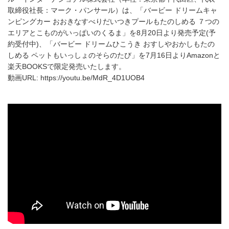
取締役社長：マーク・パンサール）は、「バービー ドリームキャ
ンピングカー おおきなすべりだいつきプールもたのしめる ７つの
エリアとこものがいっぱいのくるま」を8月20日より発売予定(予
約受付中)、「バービー ドリームひこうき おすしやおかしもたの
しめる ペットもいっしょのそらのたび」を7月16日よりAmazonと
楽天BOOKSで限定発売いたします。
動画URL: https://youtu.be/MdR_4D1UOB4