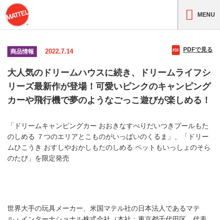
MENU
PDFで見る
2022.7.14
商品情報
大人気のドリームハウスに続き、ドリームライフシ
リーズ最新作が登場！可愛いピンクのキャンピング
カーや飛行機で夢のようなごっこ遊びが楽しめる！
「ドリームキャンピングカー おおきなすべりだいつきプールもた
のしめる ７つのエリアとこものがいっぱいのくるま」、「ドリー
ムひこうき おすしやおかしもたのしめる ペットもいっしょのそら
のたび」を限定発売
世界大手の玩具メーカー、米国マテル社の日本法人であるマテ
ル・インターナショナル株式会社（本社：東京都千代田区、代表