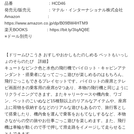
品番 ：HCD46
発売元/販売元 ：マテル・インターナショナル株式会社
Amazon ：
https://www.amazon.co.jp/dp/B09BW4HTM9
楽天BOOKS ：https://bit.ly/3IqAQ8E
※ドール別売り
【ドリームひこうき おすしやおかしもたのしめる ペットもいっし
ょのそらのたび 詳細】
キュートなピンク色と水色の飛行機でパイロット・キャビンアテ
ンダント・搭乗者になってごっこ遊びが楽しめるのはもちろん、
飛行ごっこもできるプレイセットです。パイロットの座席とテレ
ビ画面付きの乗客用の座席が2つあり、本物の飛行機と同じように
リクライニングできます。またキャリーケースや機内食、ワゴ
ン、ペットのこいぬなど15種類以上のリアルなアイテムや、座席
上に荷物を収納するなどのリアルな遊びもあるので、旅行客とし
て搭乗したり、機内食を運んで乗客をおもてなしするなど、本物
さながらの空の旅やお仕事ごっこ遊びを楽しめます。また、飛行
機は車輪が動くので手で押して滑走路をイメージして走らせるこ
ともできます。