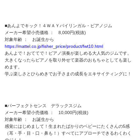
■あんよでキック！４ＷＡＹバイリンガル・ピアノジム
メーカー希望小売価格 ： 8,000円(税抜)
対象年齢 ： お誕生から
https://mattel.co.jp/fisher_price/product/fwt10.html
あんよで！おててで！ピアノ演奏が楽しめる大人気のジムです。
大きくなったらピアノを取り外せて楽器のおもちゃとしても楽し
めます。
学ぶ楽しさとひらめきでお子さまの成長をエキサイティングに！
■パーフェクトセンス デラックスジム
メーカー希望小売価格 ： 10,000円(税抜)
対象年齢 ： お誕生から
感覚にはじめまして！生まれたばかりのベビーにたくさんの5感
（耳・手・目・口・鼻も！）すべてにアプローチできるわくわく