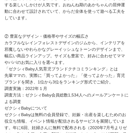
する楽しいしかけが人気です。おねんね期のあかちゃんの屈伸運
動に合わせて設計されていて、からだ全体を使って遊べる工夫を
しています。
② 豊富なデザイン・価格帯やサイズの幅広さ
カラフルなレインフォレストデザインのジムから、インテリアを
邪魔しないやわらかなグレーイッシュなトーンのデザインまで、
幅広い商品ラインアップ。サイズも豊富で、好みに合わせてママ
やパパのお気に入りを選べます。
「ゼクシィBaby人気育児ブランドクチコミランキング」とは
先輩ママの、実際に「買ってよかった」「使ってよかった」育児
ブランドを聞き、1位から3位をランキング形式でご紹介。
調査実施：2022年１月
調査方法：ゼクシィBaby会員総数1,534人へのメールアンケートに
よる調査
ゼクシィBabyについて
ゼクシィBabyは無料の会員登録で、妊娠・出産を楽しむためのお
役立ち情報、イベント情報が配信されるサービスを展開していま
す。年に6回、妊婦さんに無料で配布される（2020年7月号よりゼ