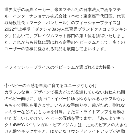
世界大手の玩具メーカー、米国マテル社の日本法人であるマテ
ル・インターナショナル株式会社（本社：東京都千代田区、代表
取締役社長：マーク・パンサール）のフィッシャープライスは、
2022年上半期「ゼクシィBaby人気育児ブランドクチコミランキン
グ」において、プレイジムマット部門の第１位を獲得いたしまし
た。これからも皆様に選ばれる定番のベビージムとして、多くの
ユーザーの皆様に愛される商品を展開してまいります。
＜フィッシャープライスのベビージムが選ばれる2大特長＞
① ベビーの五感を早期に育てるユニークなしかけ
カラフルな色・デザインで視力がまだ発達していないおねんね期
のベビー向けに、頭上にトイバーにゆらゆらゆれるカラフルなお
もちゃで興味を引きます。いろんな手触りや、歯がため、割れな
いミラーなどのおもちゃを付属。また音・ライトアップを連動さ
せた楽しいしかけで、ベビーの五感を育てます。「あんよでキッ
ク！4WAYバイリンガル・ピアノジム」は、足元のピアノの大きな
けん盤でキックすると、ゆかいなサウンドとライトアップが連動