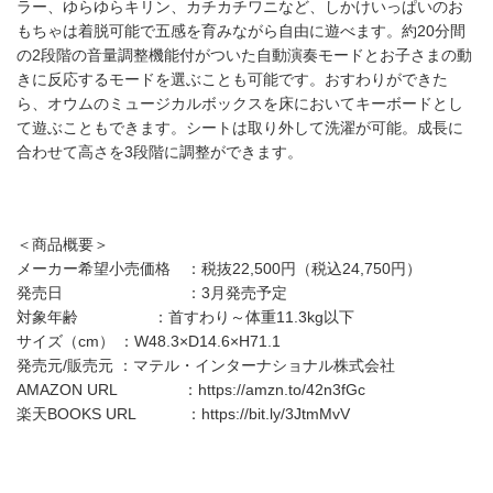
ラー、ゆらゆらキリン、カチカチワニなど、しかけいっぱいのお
もちゃは着脱可能で五感を育みながら自由に遊べます。約20分間
の2段階の音量調整機能付がついた自動演奏モードとお子さまの動
きに反応するモードを選ぶことも可能です。おすわりができた
ら、オウムのミュージカルボックスを床においてキーボードとし
て遊ぶこともできます。シートは取り外して洗濯が可能。成長に
合わせて高さを3段階に調整ができます。
＜商品概要＞
メーカー希望小売価格 ：税抜22,500円（税込24,750円）
発売日 ：3月発売予定
対象年齢 ：首すわり～体重11.3kg以下
サイズ（cm） ：W48.3×D14.6×H71.1
発売元/販売元 ：マテル・インターナショナル株式会社
AMAZON URL ：https://amzn.to/42n3fGc
楽天BOOKS URL ：https://bit.ly/3JtmMvV