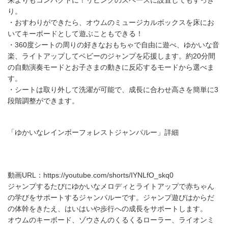
来よりもコンパクトに！リビングのスペースに設置してもすっき
り。
・おすわりができたら、オウムのミュージカルボックスを床にお
いてキーボードとして遊ぶこともできる！
・360度シートの周りの好きなおもちゃで自由に遊べ、ゆかいな音
楽、ライトアップしてベビーのジャンプを応援します。約20分間
の自動演奏モードとお子さまの動きに反応するモードから選べま
す。
・シートは取り外して洗濯が可能で、成長に合わせ高さを簡単に3
段階調整ができます。
「ゆかいなレインボーフォレストジャンパルー」詳細
動画URL：https://youtube.com/shorts/IYNLfO_skq0
ジャンプするたびにゆかいなメロディとライトアップで赤ちゃん
の学びをサポートするジャンパルーです。ジャンプ遊びはからだ
の体幹をきたえ、はいはいや歩行への成長をサポートします。
オウムのキーボード、ゾウさんのくるくるローラー、ライオンミ