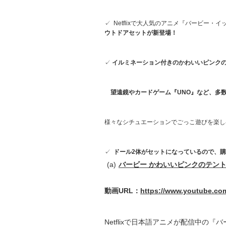
✓ Netflixで大人気のアニメ『バ
ウトドアセットが新登場！
✓
イルミネーション付きのかわいいピンク
望遠鏡やカードゲーム『UNO』など、多
様々なシチュエーションでごっこ遊びを楽し
✓
ドール2体がセットになっているので、
バービー かわいいピンクのテン
動画URL：
https://www.youtube.c
Netflixで日本語アニメが配信中