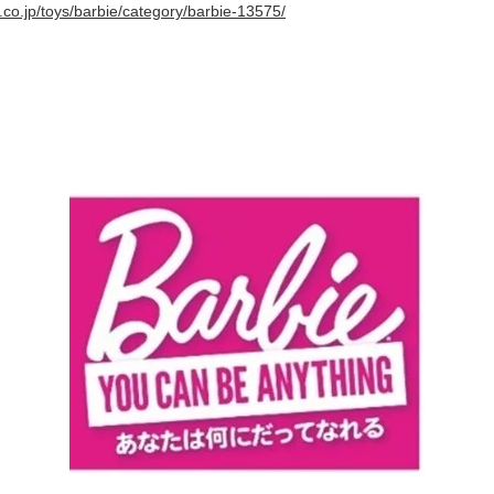
l.co.jp/toys/barbie/category/barbie-13575/