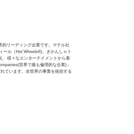
世界的リーディング企業です。マテル社
（Hot Wheels®)、きかんしゃト
OKS)に加え、様々なエンターテイメントから着
l Companies(世界で最も倫理的な企業)」
s」で第5位に選ばれています。全世界の事業を統括する