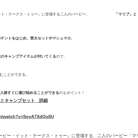
ービー・イット・テークス・トゥー』に登場する二人のバービー、
「マリブ」と
のテントをはじめ、焚火セットやマシュマロ、
数のキャンプアイテムが付いてくる
ので、
むことができる。
購入後すぐに遊び始めることができる
のもポイント！
トとキャンプセット 詳細
om/watch?v=SoyA7XdOu0U
の『バービー・イット・テークス・トゥー』に登場する、二人のバービー「