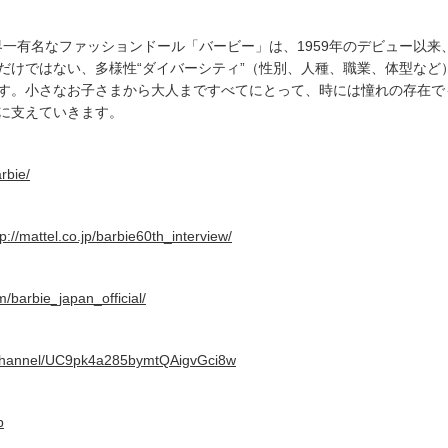
世界一有名なファッションドール「バービー」は、1959年のデビュー以
だけではない、多様性“ダイバーシティ”（性別、人種、職業、体型など
す。小さなお子さまから大人まですべてにとって、時には憧れの存在で
に支えていきます。
arbie/
tp://mattel.co.jp/barbie60th_interview/
/barbie_japan_official/
/channel/UC9pk4a285bymtQAigvGci8w
p