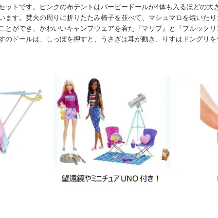
セットです。ピンクの布テントはバービードールが4体も入るほどの大
います。焚火の周りに折りたたみ椅子を並べて、マシュマロを焼いたり
ことができ、かわいいキャンプウェアを着た『マリブ』と『ブルックリ
すのドールは、しっぽを押すと、うさぎは耳が動き、りすはドングリを