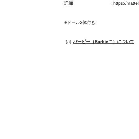
詳細 ：
https://matte
※ドール2体付き
バービー（Barbie™）について