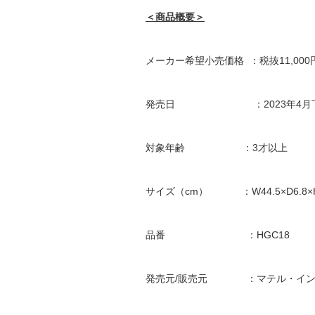
＜商品概要＞
メーカー希望小売価格 ：税抜11,000円
発売日 ：2023年4月下
対象年齢 ：3才以上
サイズ（cm） ：W44.5×D6.8×H
品番 ：HGC18
発売元/販売元 ：マテル・イン