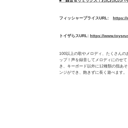
■「録音＆リミックス！わんわんのバ
フィッシャープライス
URL:
https:/
トイザらス
URL:
https://www.toysru
100以上の歌やメロディ、たくさん
ップ！声を録音してメロディにのせて
き、キーボード以外に12種類の指あ
ンジができ、飽きずに長く遊べます。