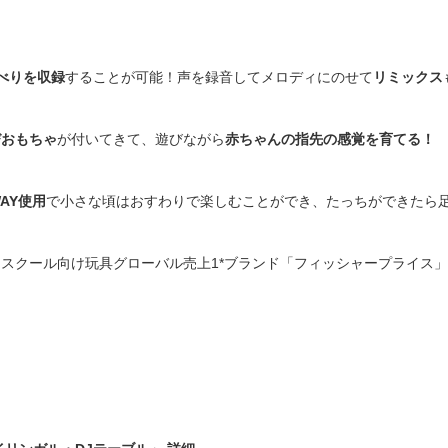
べりを収録
することが可能！声を録音してメロディにのせて
リミックス
びおもちゃ
が付いてきて、遊びながら
赤ちゃんの指先の感覚を育てる！
AY使用
で小さな頃はおすわりで楽しむことができ、たっちができたら
クール向け玩具グローバル売上1*ブランド「フィッシャープライス」。* The 