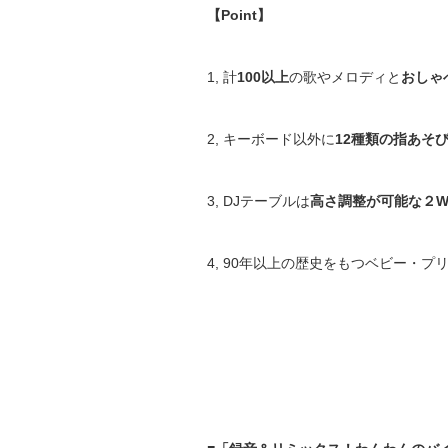
【
Point】
1, 計
100以上
の歌やメロディと
おしゃ
2, キーボード以外に
12種類の指あそ
3, DJテーブルは
高さ調整が可能な２
W
4, 90年以上の歴史をもつベビー・プリス