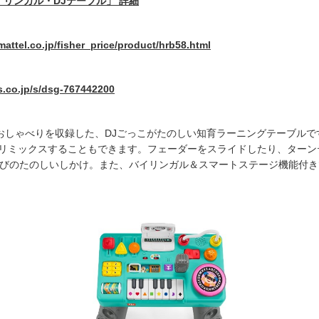
イリンガル・
DJテーブル」 詳細
/mattel.co.jp/fisher_price/product/hrb58.html
s.co.jp/s/dsg-767442200
のおしゃべりを収録した、DJごっこがたのしい知育ラーニングテーブル
リミックスすることもできます。フェーダーをスライドしたり、ターン
そびのたのしいしかけ。また、バイリンガル＆スマートステージ機能付き