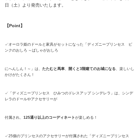
日（土）より発売いたします。
【Point】
✓オーロラ姫のドールと家具がセットになった「ディズニープリンセス ピ
ンクのおしろ ～ばしゃがおしろ
にへんしん！～」は、
たたむと馬車
、
開くと3階建てのお城になる
、楽しいし
かけがたくさん！
✓「ディズニープリンセス ひみつのドレスアップ シンデレラ」は、シンデ
レラのドールやアクセサリーが
付属され、
125通り以上のコーディネート
が楽しめる！
✓25個のプリンセスのアクセサリーが付属された「ディズニープリンセス