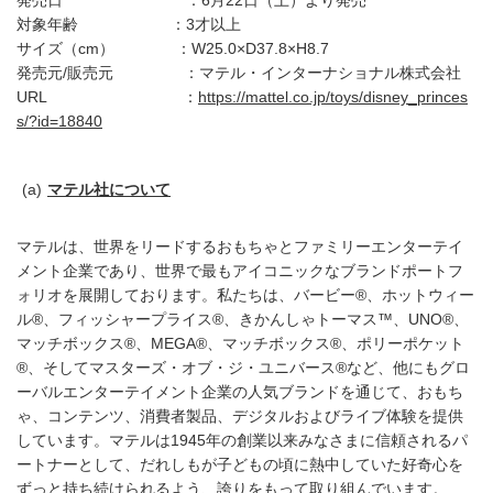
発売日 ：6月22日（土）より発売
対象年齢 ：3才以上
サイズ（cm） ：W25.0×D37.8×H8.7
発売元/販売元 ：マテル・インターナショナル株式会社
URL ：
https://mattel.co.jp/toys/disney_princes
s/?id=18840
マテル社について
マテルは、世界をリードするおもちゃとファミリーエンターテイ
メント企業であり、世界で最もアイコニックなブランドポートフ
ォリオを展開しております。私たちは、バービー®、ホットウィー
ル®、フィッシャープライス®、きかんしゃトーマス™、UNO®、
マッチボックス®、MEGA®、マッチボックス®、ポリーポケット
®、そしてマスターズ・オブ・ジ・ユニバース®など、他にもグロ
ーバルエンターテイメント企業の人気ブランドを通じて、おもち
ゃ、コンテンツ、消費者製品、デジタルおよびライブ体験を提供
しています。マテルは1945年の創業以来みなさまに信頼されるパ
ートナーとして、だれしもが子どもの頃に熱中していた好奇心を
ずっと持ち続けられるよう、誇りをもって取り組んでいます。