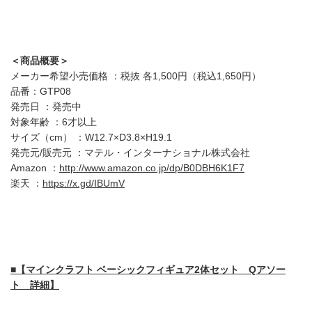
＜商品概要＞
メーカー希望小売価格 ：税抜 各1,500円（税込1,650円）
品番：GTP08
発売日 ：発売中
対象年齢 ：6才以上
サイズ（cm） ：W12.7×D3.8×H19.1
発売元/販売元 ：マテル・インターナショナル株式会社
Amazon ：
http://www.amazon.co.jp/dp/B0DBH6K1F7
楽天 ：
https://x.gd/IBUmV
■【マインクラフト ベーシックフィギュア2体セット Qアソー
ト 詳細】