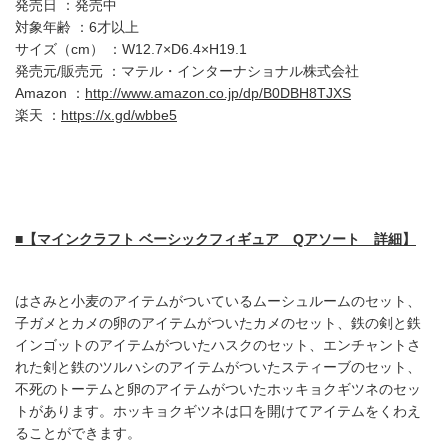
発売日 ：発売中
対象年齢 ：6才以上
サイズ（cm） ：W12.7×D6.4×H19.1
発売元/販売元 ：マテル・インターナショナル株式会社
Amazon ：
http://www.amazon.co.jp/dp/B0DBH8TJXS
楽天 ：
https://x.gd/wbbe5
■【マインクラフト ベーシックフィギュア Qアソート 詳細】
はさみと小麦のアイテムがついているムーシュルームのセット、
子ガメとカメの卵のアイテムがついたカメのセット、鉄の剣と鉄
インゴットのアイテムがついたハスクのセット、エンチャントさ
れた剣と鉄のツルハシのアイテムがついたスティーブのセット、
不死のトーテムと卵のアイテムがついたホッキョクギツネのセッ
トがあります。ホッキョクギツネは口を開けてアイテムをくわえ
ることができます。