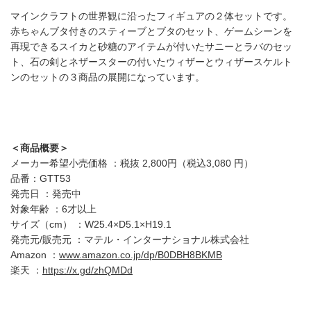
マインクラフトの世界観に沿ったフィギュアの２体セットです。
赤ちゃんブタ付きのスティーブとブタのセット、ゲームシーンを
再現できるスイカと砂糖のアイテムが付いたサニーとラバのセッ
ト、石の剣とネザースターの付いたウィザーとウィザースケルト
ンのセットの３商品の展開になっています。
＜商品概要＞
メーカー希望小売価格 ：税抜 2,800円（税込3,080 円）
品番：GTT53
発売日 ：発売中
対象年齢 ：6才以上
サイズ（cm） ：W25.4×D5.1×H19.1
発売元/販売元 ：マテル・インターナショナル株式会社
Amazon ：
www.amazon.co.jp/dp/B0DBH8BKMB
楽天 ：
https://x.gd/zhQMDd