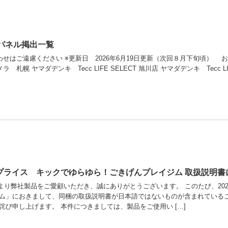
大パネル掲出一覧
ご遠慮ください ※更新日 2026年6月19日更新（次回８月下旬頃） お問い合わせはこちら
札幌 ヤマダデンキ Tecc LIFE SELECT 旭川店 ヤマダデンキ Tecc LIFE
ープライス キックでゆらゆら！ごきげんプレイジム 取扱説明
より弊社製品をご愛顧いただき、誠にありがとうございます。 このたび、202
ム」におきまして、同梱の取扱説明書が日本語ではないものが含まれているこ
詫び申し上げます。 本件につきましては、製品をご使用い […]