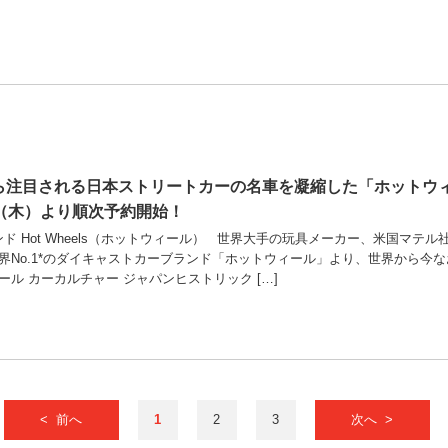
から注目される日本ストリートカーの名車を凝縮した「ホットウ
日（木）より順次予約開始！
ランド Hot Wheels（ホットウィール） 世界大手の玩具メーカー、米国
界No.1*のダイキャストカーブランド「ホットウィール」より、世界から今な
ル カーカルチャー ジャパンヒストリック […]
< 前へ
1
2
3
次へ >