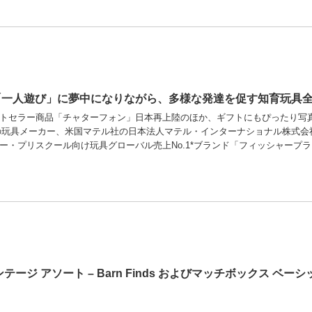
一人遊び」に夢中になりながら、多様な発達を促す知育玩具全
ストセラー商品「チャターフォン」日本再上陸のほか、ギフトにもぴったり写
の玩具メーカー、米国マテル社の日本法人マテル・インターナショナル株式会
ー・プリスクール向け玩具グローバル売上No.1*ブランド「フィッシャープラ 
テージ アソート – Barn Finds およびマッチボックス ベ