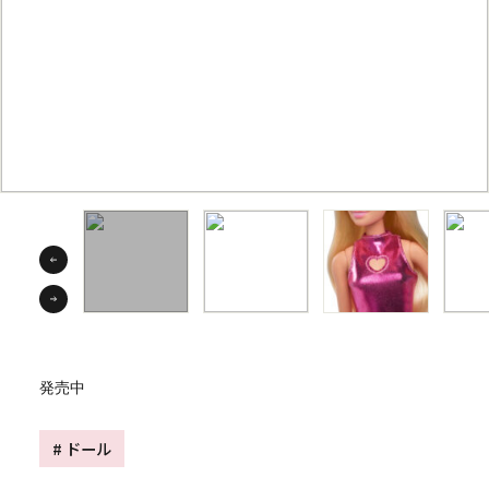
発売中
# ドール