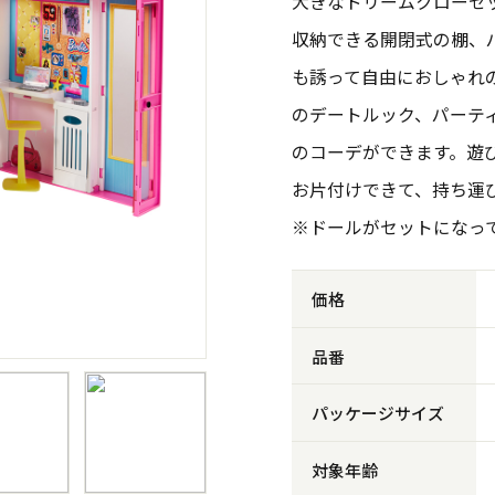
大きなドリームクローゼ
収納できる開閉式の棚、
も誘って自由におしゃれ
のデートルック、パーテ
のコーデができます。遊
お片付けできて、持ち運
※ドールがセットになっ
価格
品番
パッケージサイズ
対象年齢