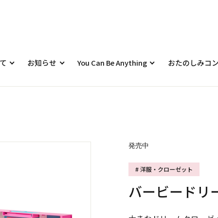
て
お知らせ
You Can Be Anything
おたのしみコ
発売中
# 洋服・クローゼット
バービードリ