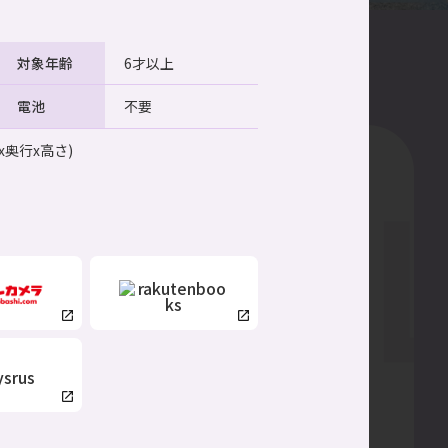
対象年齢
6才以上
購入はこちら
電池
不要
 (幅x奥行x高さ)