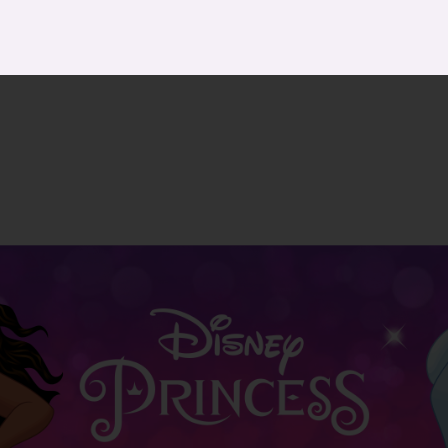
の女王
実写映画
『リトル・マーメイド』
かさねるお