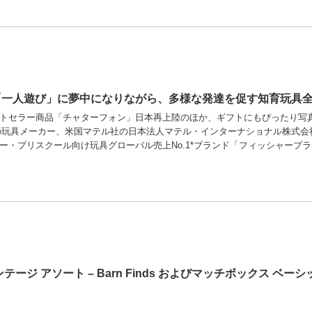
一人遊び」に夢中になりながら、多様な発達を促す知育玩具全
ストセラー商品「チャターフォン」日本再上陸のほか、ギフトにもぴったり写
の玩具メーカー、米国マテル社の日本法人マテル・インターナショナル株式会
ー・プリスクール向け玩具グローバル売上No.1*ブランド「フィッシャープラ 
テージ アソート – Barn Finds およびマッチボックス ベ