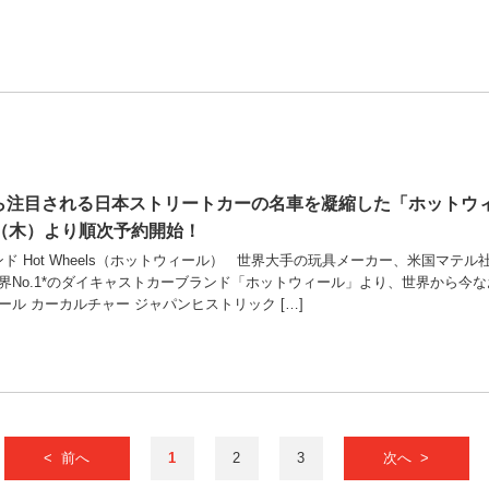
から注目される日本ストリートカーの名車を凝縮した「ホットウ
日（木）より順次予約開始！
ランド Hot Wheels（ホットウィール） 世界大手の玩具メーカー、米国
界No.1*のダイキャストカーブランド「ホットウィール」より、世界から今な
ル カーカルチャー ジャパンヒストリック […]
< 前へ
1
2
3
次へ >