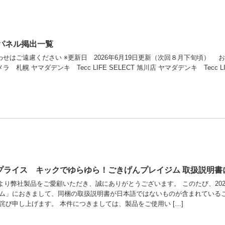
大パネル掲出一覧
ご遠慮ください ※更新日 2026年6月19日更新（次回８月下旬頃） お問い合わせはこちら
札幌 ヤマダデンキ Tecc LIFE SELECT 旭川店 ヤマダデンキ Tecc LIFE
ープライス キックでゆらゆら！ごきげんプレイジム 取扱説明
より弊社製品をご愛顧いただき、誠にありがとうございます。 このたび、202
ム」におきまして、同梱の取扱説明書が日本語ではないものが含まれているこ
詫び申し上げます。 本件につきましては、製品をご使用い […]