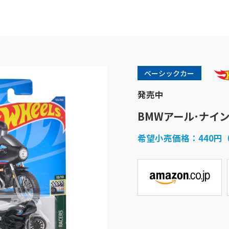
ベーシックカー
発売中
BMWアール･ナイ
希望小売価格：
440円
商品紹介
企業情報
バービー
企業概要
フィッシャープライス
社会貢献活動
きかんしゃトーマス
採用情報
ホットウィール
アクセスマップ