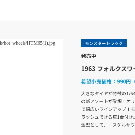
モンスタートラック
発売中
1963 フォルクス
希望小売価格：
990円
大きなタイヤが特徴の1/6
の新アソートが登場！オ
商品紹介
企業情報
で幅広いラインアップ！
バービー
企業概要
ラッシュできる車1台付き
フィッシャープライス
社会貢献活動
金型として、「スケルサウ
きかんしゃトーマス
採用情報
ホットウィール
アクセスマップ