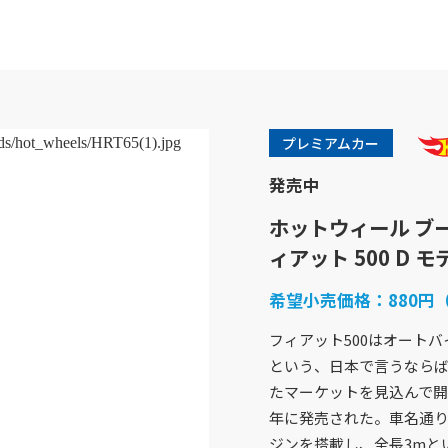
プレミアムカー
発売中
ホットウィール ブール
ィアット 500 D 
希望小売価格：
880円
フィアット500はオート
商品紹介
企業情報
という、日本で言うなら
バービー
企業概要
たマーケットを見込んで開発
フィッシャープライス
社会貢献活動
きかんしゃトーマス
採用情報
年に発売された。車名通り5
ホットウィール
アクセスマップ
ジンを搭載し、全長3mと