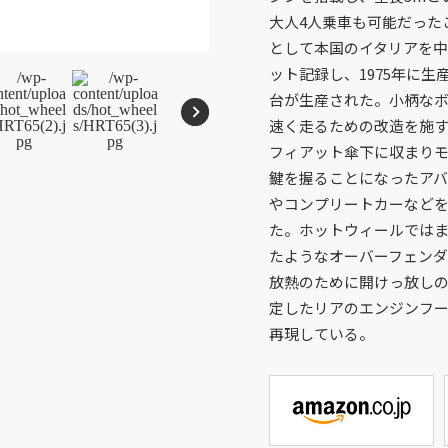
メガブロック
沿革
大人4人乗車も可能だった
ウノ
マテルゲーム
として本国のイタリアを中
ジュラシック・ワールド
ット記録し、1975年に生
台が生産された。小柄なボ
速く走るための改造を施す
Cookies and Related Technology Notice
Mattel, Inc.
フィアット傘下に収まりモ
鍵を握ることになったアバ
やコンプリートカーなど
た。ホットウィールではま
たようなオーバーフェンダ
page top
放熱のために開けっ放し
定したリアのエンジンフ
再現している。