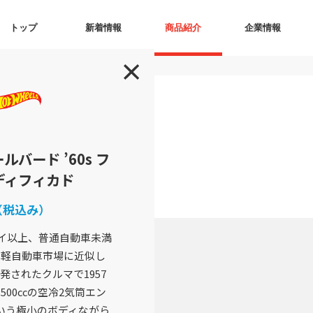
トップ
新着情報
商品紹介
企業情報
バード ’60s フ
モディフィカド
（税込み）
バイ以上、普通自動車未満
ば軽自動車市場に近似し
されたクルマで1957
00ccの空冷2気筒エン
いう極小のボディながら