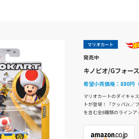
マリオカート
発売中
キノピオ/Gフォー
希望小売価格：
880円
マリオカートのダイキャ
トが登場！「クッパJr.／
商品紹介
企業情報
を含む全8種類のラインア
バービー
企業概要
フィッシャープライス
社会貢献活動
きかんしゃトーマス
採用情報
ホットウィール
アクセスマップ