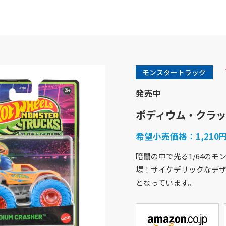
モンスタートラック
発売中
ポディウム・クラッ
希望小売価格：
1,21
暗闇の中で光る1/64のモ
場！サイケデリックなデ
商品紹介
企業情報
となっています。
バービー
企業概要
フィッシャープライス
社会貢献活動
きかんしゃトーマス
採用情報
ホットウィール
アクセスマップ