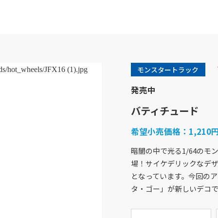
モンスタートラック
発売中
バティチュード
希望小売価格：
1,21
暗闇の中で光る1/64のモ
場！サイケデリックなデ
商品紹介
企業情報
となっています。今回のア
バービー
企業概要
タ・ゴー」が新しいデコ
フィッシャープライス
社会貢献活動
きかんしゃトーマス
採用情報
ホットウィール
アクセスマップ