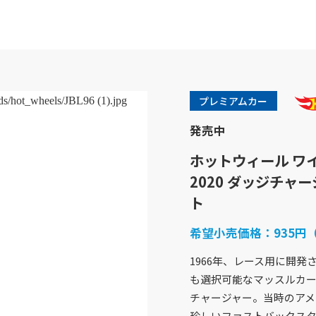
プレミアムカー
発売中
ホットウィール ワ
2020 ダッジチャ
ト
希望小売価格：
935円
商品紹介
企業情報
1966年、レース用に開発さ
バービー
企業概要
フィッシャープライス
社会貢献活動
も選択可能なマッスルカ
きかんしゃトーマス
採用情報
チャージャー。当時のアメ
ホットウィール
アクセスマップ
珍しいファストバックス