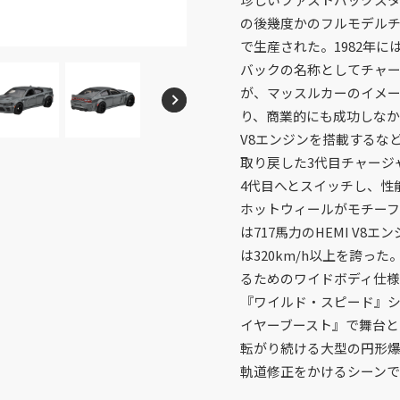
メガブロック
沿革
ウノ
の後幾度かのフルモデルチ
マテルゲーム
で生産された。1982年
ジュラシック・ワールド
バックの名称としてチャー
が、マッスルカーのイメ
り、商業的にも成功しなかっ
Cookies and Related Technology Notice
Mattel, Inc.
V8エンジンを搭載するな
取り戻した3代目チャージャ
4代目へとスイッチし、性
ホットウィールがモチーフ
は717馬力のHEMI V8
page top
は320km/h以上を誇っ
るためのワイドボディ仕様
『ワイルド・スピード』シ
イヤーブースト』で舞台と
転がり続ける大型の円形
軌道修正をかけるシーンで