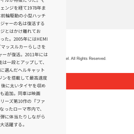
ェンジを経て1978年ま
には前輪駆動の小型ハッチ
ジャーの名は復活する
ージとはかけ離れてお
た。2005年にはHEMI
どマッスルカーらしさを
ーが復活。2011年には
© 2026 Mattel. All Rights Reserved.
能は一段とアップして、
に選んだヘルキャット
エンジンを搭載して最高速度
た。後に太いタイヤを収め
も追加。同車は映画
リーズ第10作の『ファ
なったローマ市内で、
爆弾に体当たりしながら
大活躍する。