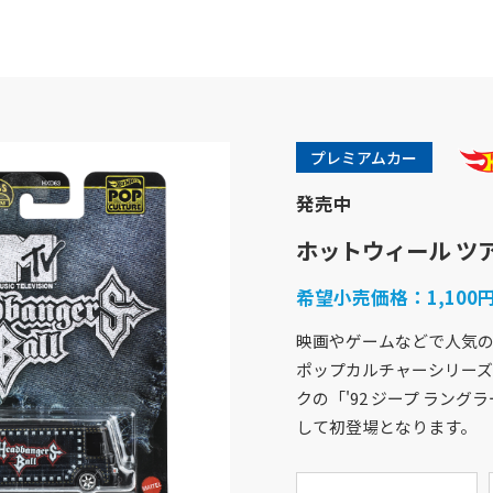
プレミアムカー
発売中
ホットウィール ツ
希望小売価格：
1,10
映画やゲームなどで人気
ポップカルチャーシリーズ
商品紹介
企業情報
クの「'92 ジープ ラング
バービー
企業概要
して初登場となります。
フィッシャープライス
社会貢献活動
きかんしゃトーマス
採用情報
ホットウィール
アクセスマップ