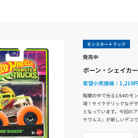
モンスタートラック
発売中
ボーン・シェイカー
希望小売価格：
1,21
暗闇の中で光る1/64のモ
場！サイケデリックなデ
商品紹介
企業情報
となっています。今回のア
バービー
企業概要
サウルス」が新しいデコ
フィッシャープライス
社会貢献活動
きかんしゃトーマス
採用情報
ホットウィール
アクセスマップ