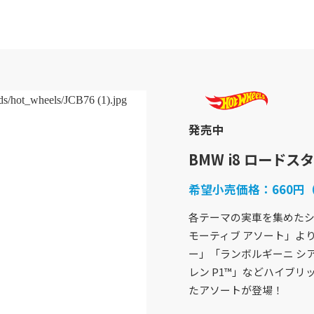
発売中
BMW i8 ロードス
希望小売価格：
660円
各テーマの実車を集めたシ
モーティブ アソート」より、
商品紹介
企業情報
ー」「ランボルギーニ シアン
バービー
企業概要
レン P1™」などハイブ
フィッシャープライス
社会貢献活動
たアソートが登場！
きかんしゃトーマス
採用情報
ホットウィール
アクセスマップ