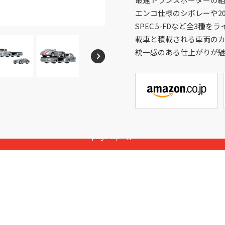
メガブロック
沿革
ウノ
エンコ仕様のシボレーや20
マテルゲーム
SPEC 5-FDなど全3種
ジュラシック・ワールド
載車と積載される車両の
統一感のある仕上がりが
Cookies and Related Technology Notice
Mattel, Inc.
page top