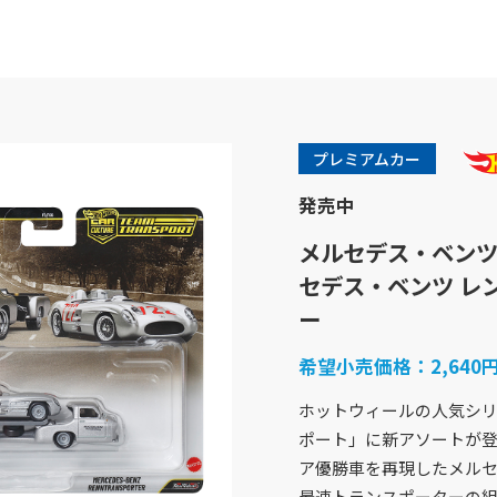
プレミアムカー
発売中
メルセデス・ベンツ 30
セデス・ベンツ レ
ー
希望小売価格：
2,64
商品紹介
企業情報
ホットウィールの人気シリ
バービー
企業概要
フィッシャープライス
社会貢献活動
ポート」に新アソートが登
きかんしゃトーマス
採用情報
ア優勝車を再現したメルセデ
ホットウィール
アクセスマップ
最速トランスポーターの