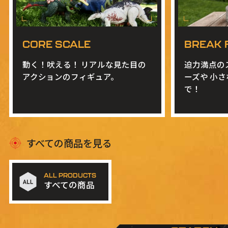
CORE SCALE
BREAK 
動く！吠える！
リアルな見た目の
迫力満点の
アクションのフィギュア。
ーズや
小さ
で！
すべての商品を見る
ALL PRODUCTS
すべての商品