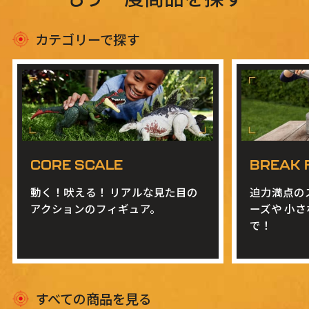
カテゴリーで探す
CORE SCALE
BREAK 
動く！吠える！
リアルな見た目の
迫力満点の
アクションのフィギュア。
ーズや
小さ
で！
すべての商品を見る