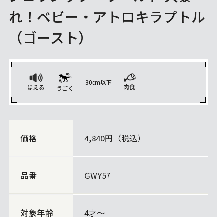
れ！ベビー・アトロキラプトル
（ゴースト）
30cm以下
肉食
ほえる
うごく
価格
4,840円（税込）
品番
GWY57
対象年齢
4才〜