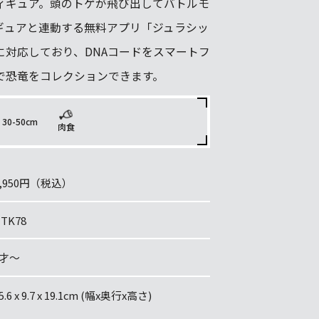
ィギュア。頭のトゲが飛び出してバトルモ
ギュアと連動する無料アプリ「ジュラシッ
に対応しており、DNAコードをスマートフ
で恐竜をコレクションできます。
30-50cm
肉食
4,950円（税込）
TK78
4才～
5.6 x 9.7 x 19.1cm (幅x奥行x高さ)