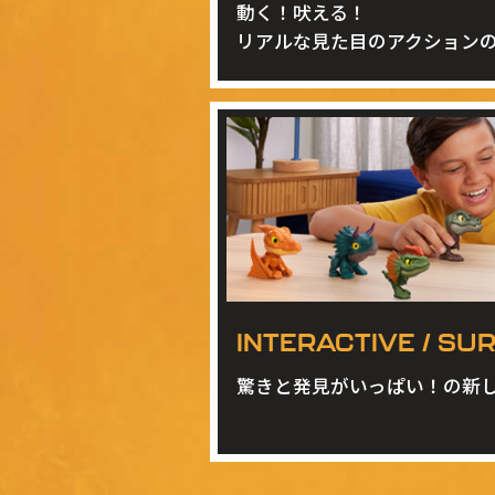
動く！吠える！
リアルな見た目のアクション
INTERACTIVE / SU
驚きと発見がいっぱい！の新