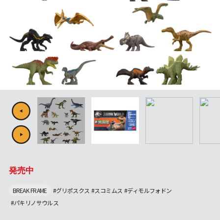
発売中
BREAK FRAME
#グリポスクス
#スコミムス
#ディモルフォドン
#パキリノサウルス