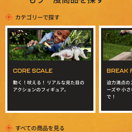
カテゴリーで探す
CORE SCALE
BREAK 
動く！吠える！
リアルな見た目の
迫力満点の
アクションのフィギュア。
ーズや
小さ
で！
すべての商品を見る