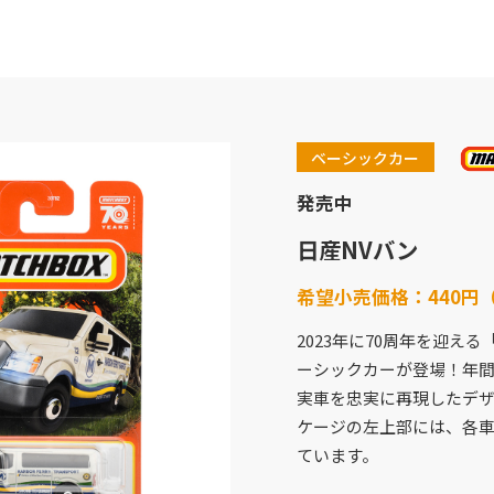
ベーシックカー
発売中
日産NVバン
希望小売価格：
440円
2023年に70周年を迎え
ーシックカーが登場！年間
商品紹介
企業情報
実車を忠実に再現したデザ
バービー
企業概要
ケージの左上部には、各
フィッシャープライス
社会貢献活動
ています。
きかんしゃトーマス
採用情報
ホットウィール
アクセスマップ