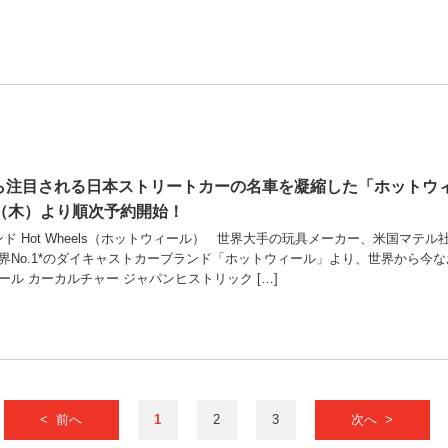
から注目される日本ストリートカーの名車を凝縮した「ホットウ
日（木）より順次予約開始！
ランド Hot Wheels（ホットウィール） 世界大手の玩具メーカー、米国
界No.1*のダイキャストカーブランド「ホットウィール」より、世界から今な
ル カーカルチャー ジャパンヒストリック […]
< 前へ
1
2
3
次へ >