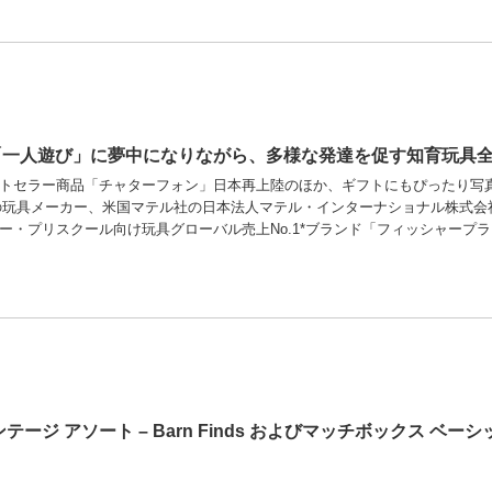
一人遊び」に夢中になりながら、多様な発達を促す知育玩具全
ストセラー商品「チャターフォン」日本再上陸のほか、ギフトにもぴったり写
の玩具メーカー、米国マテル社の日本法人マテル・インターナショナル株式会
ー・プリスクール向け玩具グローバル売上No.1*ブランド「フィッシャープラ 
テージ アソート – Barn Finds およびマッチボックス ベ