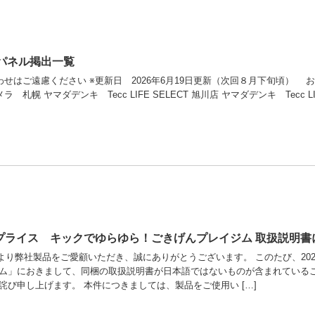
大パネル掲出一覧
ご遠慮ください ※更新日 2026年6月19日更新（次回８月下旬頃） お問い合わせはこちら
札幌 ヤマダデンキ Tecc LIFE SELECT 旭川店 ヤマダデンキ Tecc LIFE
ープライス キックでゆらゆら！ごきげんプレイジム 取扱説明
より弊社製品をご愛顧いただき、誠にありがとうございます。 このたび、202
ム」におきまして、同梱の取扱説明書が日本語ではないものが含まれているこ
詫び申し上げます。 本件につきましては、製品をご使用い […]