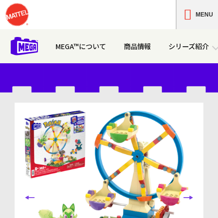
MENU
1才からのメガブロック
LOADING
MEGA™について
商品情報
シリーズ紹介
ポケモン
グリーンタウン