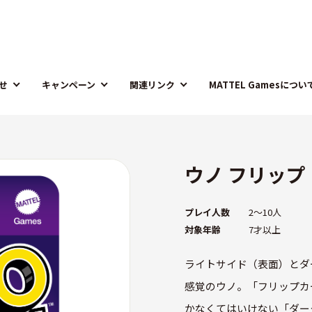
せ
キャンペーン
関連リンク
MATTEL Gamesについ
ウノ フリップ
プレイ人数
2～10人
対象年齢
7才以上
ライトサイド（表面）とダ
感覚のウノ。「フリップカ
かなくてはいけない「ダー