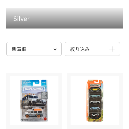
全商品から探す
全商品から探す
Silver
発売月から探す
発売月から探す
絞り込み
シリーズから探す
シリーズから探す
発売月
ベーシックカー
ベーシックカー
ブランドから探す
ブランドから探
プレミアムカー
ムービングパー
検索
検
マリオカート
コレクターズ
色から探す
色から探す
RCカー
テーマ
シリーズ
モンスタートラック
ジャパンシリーズ