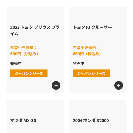
全商品から探す
全商品から探す
発売月
2023 トヨタ プリウス プラ
トヨタ FJ クルーザー
発売月から探す
発売月から探す
イム
希望小売価格：
希望小売価格：
シリーズ
660円（税込み）
660円（税込み）
シリーズから探す
シリーズから探す
発売中
発売中
ジャパンシリーズ
ジャパンシリーズ
ベーシックカー
ベーシックカー
ブランドから探す
ブランドから探
ブランド
プレミアムカー
ムービングパー
検索
検
マリオカート
コレクターズ
色から探す
色から探す
RCカー
テーマ
色
マツダ MX-30
2004 ホンダ S2000
モンスタートラック
ジャパンシリーズ