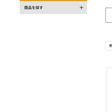
商品を探す
全商品から探す
発売月から探す
シリーズから探す
全商品から探す
ベーシックカー
ブランドから探す
発売月から探す
プレミアムカー
検索
マリオカート
色から探す
RCカー
シリーズから探す
モンスタートラック
ベーシックカー
プレイセット
ブランドから探す
ムービングパーツ
ホットウィール スケート
検索
コレクターズ
Formula1