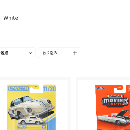
ベーシックカー
ブランドから探す
プレミアムカー
White
検索
マリオカート
色から探す
RCカー
モンスタートラック
プレイセット
絞り込み
ホットウィール スケート
Formula1
発売月
シリーズ
検索