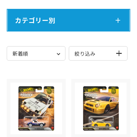
全商品から探す
全商品から探す
カテゴリー別
発売月から探す
発売月から探す
カーカルチャー
絞り込み
リアルライダー（ゴムタイヤ）とダ
シリーズから探す
シリーズから探す
イキャストシャシーを備えたカーカ
ルチャーをテーマとしたシリーズ！
発売月
ベーシックカー
ベーシックカー
もっと見る
ブランドから探す
ブランドから探
プレミアムカー
ムービングパー
検索
検
ブールバード
マリオカート
コレクターズ
目抜き通りをクルーズしたくなるよ
色から探す
色から探す
RCカー
テーマ
うな車を集めたシリーズ。日本車か
シリーズ
ら外国車まで幅広いラインアップ！
モンスタートラック
ジャパンシリーズ
もっと見る