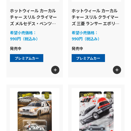
カーカルチャーをテーマとしたディ
ホットウィール カーカル
ホットウィール カーカル
スプレイセット！１台の積載車と３
チャー スリル クライマー
チャー スリル クライマー
ズ メルセデス・ベンツ
ズ 三菱 ランサー エボリュ
台のフルダイキャストカーがセット
300 SEL 6.8 AMG
ーション VI
になっています。
希望小売価格：
希望小売価格：
990円（税込み）
990円（税込み）
もっと見る
発売中
発売中
レトロエンターテイメント
プレミアムカー
プレミアムカー
映画やゲームなどのエンターテイメ
ントをテーマとしたシリーズ
もっと見る
ポップカルチャー アソート
アメリカンカルチャーを代表するブ
ランドやエンターテイメントなどを
テーマにしたシリーズ！