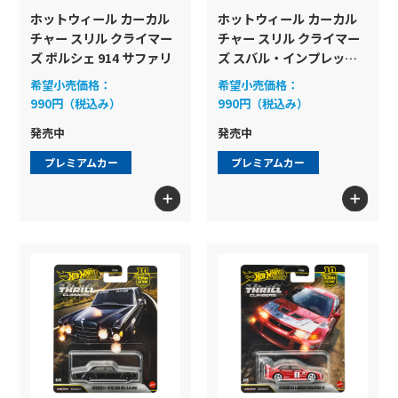
ホットウィール カーカル
ホットウィール カーカル
プレイセット
チャー スリル クライマー
チャー スリル クライマー
プレミアム 2パック
ズ ポルシェ 914 サファリ
ズ スバル・インプレッサ
ホットウィール スケート
ブランド
WRX
リアルライダー（ゴムタイヤ）とダ
希望小売価格：
希望小売価格：
Formula1
990円（税込み）
990円（税込み）
イキャストシャシーを備えたカーカ
ルチャーシリーズが2台のセットに
発売中
発売中
なったラインアップ！
色
プレミアムカー
プレミアムカー
もっと見る
チームトランスポート アソート
検索
レースマシンとその積載車の2台セ
ットで構成されているシリーズ
もっと見る
プレミアム コレクターセット・
プレミアムボックス